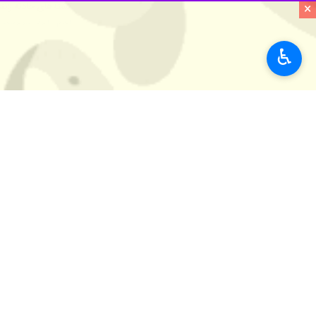
×
ایلام- ایرنا - روابط عمومی اورژانس
♿︎
مصدوم شده‌اند.
به گزارش ایرنا
، "
محسن ویسی
" روز دوش
وی با بیان اینکه کارشناسان فوریت‌های 
روابط عمومی اورژانس پیش بیمارستانی و
به گزارش‌های اولیه حکایت از غیربومی 
استان‌ها
ایلام
۰ نفر