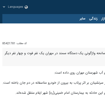
زار
زندگی
سایر
کد مطلب:
85421781