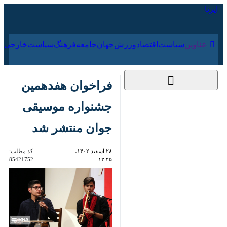
۱۶ مرداد ۱۴۰۵
عناوین‌
سیاست
اقتصاد
ورزش
جهان
جامعه
فرهنگ
سیاس
فراخوان هفدهمین
جشنواره موسیقی
جوان منتشر شد
۲۸ اسفند ۱۴۰۲، ۱۲:۴۵
کد مطلب:
85421752