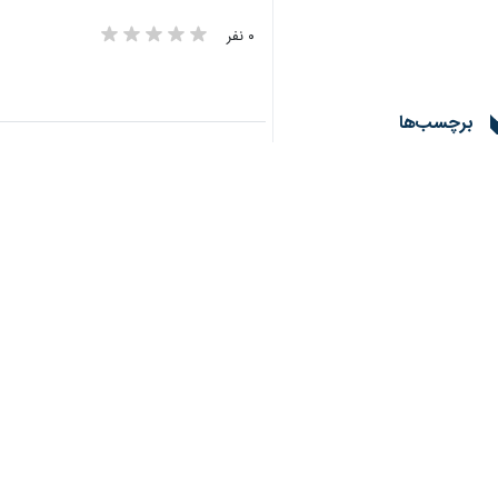
۰ نفر
برچسب‌ها
تغییرات آب و هوا
وضعيت هوا
طبیعت برفی
ارومیه
بارش برف
سازمان هواشناسی
اخبار مرتبط
بارش برف و باران از د
ارومیه- ایرنا- رییس ا
برف و باران آذربایجان
ارومیه- ایرنا- رییس ا