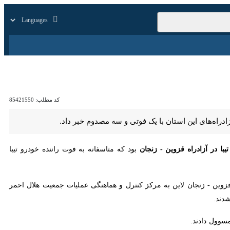
زار
زندگی
سایر
کد مطلب:
85421550