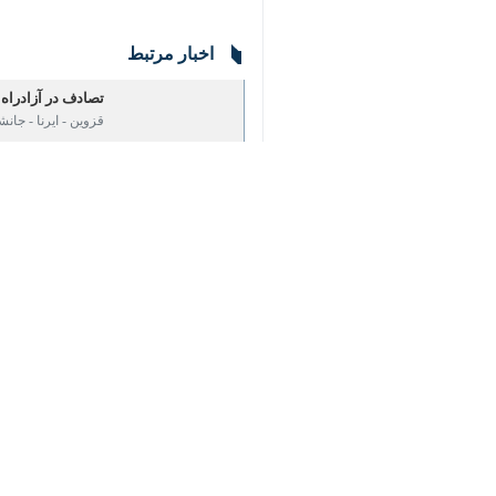
قزوین - ایرنا - سرپرست معاونت امداد و نجات جمعیت هلال احمر استان
افراسیاب علیزاده
روز دوشنبه در گفت و گو
♿︎
×
قزوین اعلام شد که بلافاصله تیم پایگاه
علیزاده ادامه داد: نجاتگران با انجام 
این مسوول به حادثه دوم مبنی بر برخورد خودرو ۲ دستگاه خودروی سواری در آزادراه قزوین - تهران پرداخت و بیان کر
۴۰۵ در کیلومتر ۲ آزادراه قزوین - تهران
به
به گفته علیزاده، امدادگران یه محض ر
اورژانس به مرکز درمانی انتقال داده شدند
استان‌ها
قزوین