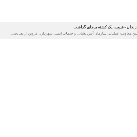
 قزوین از وقوع ۲ حادثه رانندگی در آزادراه‌های این استان با یک فوتی و سه مصدوم خبر داد.
 با خبرنگار
ایرنا
اظهار کرد: حادثه نخست مربوط به
واژگونی خودرو تیبا در آزاد
وی در خصوص این حادثه کرد
 امداد و نجات جاده ای در عوارضی شماره سه به محل حادثه اعزام شدند.
اقدامات لازم و همچنین تثبیت صحنه و رهاسازی، جان باخته را تحویل مقامات مس
د: صبح امروز گزارشی مبنی بر
 مرکز کنترل و هماهنگی عملیات اعلام شد.
سیدن به صحنه مشاهده کردند که سه نفر از سرنشسنان خودروها مصدوم شدند.
.