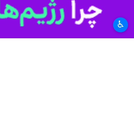
وجود دارد.
بارش‌ شدید باران در سال‌های ۱۳۹۵ و ۱۳۹۸ که منجر به رهاسازی آب از سد دز شد، خسارات زیادی به زیرساخت‌های شهرستان دزفول وارد کرد.
♿︎
استان‌ها
خوزستان
۰ نفر
برچسب‌ها
دزفول
کوهنوردی
خوزستان
اخبار مرتبط
عشایر شمال خوزستان 
دزفول-ایرنا- امور عش