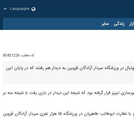
زار
زندگی
سایر
کد مطلب:
85421226
بال در ورزشگاه سردار آزادگان قزوین به دیدار هم رفتند که در پایان این
رسازی تبریز قرار گرفته بود که نتیجه این دیدار در بازی رفت با نتیجه سه بر
این دیدار از ساعت ۱۹ و با قضاوت مرتضی منصوریان و با کمک امیررضا آشورماهانی، احد سلطانی و شاهین یزدانی و با نظارت ابوطالب طاهریان در ورزشگاه ۱۵ هزار نفری سردار آزادگان قزوین