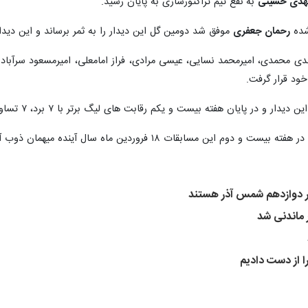
هدی حسینی
به نفع تیم تراکتورسازی به پایان رسید.
 شده
رحمان جعفری
موفق شد دومین گل این دیدار را به ثمر برساند و این دیدار در نهایت با نتیجه 2 بر صفر به نفع 
هدی محمدی، امیرمحمد نسایی، عیسی مرادی، فراز امامعلی، امیرمسعود سرآباد
خود قرار گرفت.
یست و یکم رقابت های لیگ برتر با ۷ برد، ۷ تساوی، ۷ باخت و با کسب ۲۵ امتیاز به استقبال سال جدید رفت.
قات ۱۸ فروردین ماه سال آینده میهمان ذوب آهن اصفهان خواهد بود.
ار دوازدهم شمس آذر هستند
 ماندنی شد
 از دست دادیم