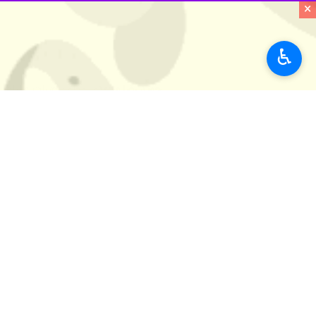
×
♿︎
تهران- ایرنا- «حج؛ قرآن محوری، همدل
به گزارش ایرنا
، آخرین نشست شورای برنامه‌ریزی و هما
عبدالفتاح نواب
نماینده ولی فقیه در ام
در این نشست که رئیس ، معاونین و چن
مظلوم» به عنوان شعار حج آینده انتخاب
نماینده ولی فقیه در امور حج و زیارت 
شرایط جهان اسلام و به‌ویژه فلسطین و مشورت ها
وی گفت: در انتخاب این شعار چالش های
نگاه داشتن قضیه فلسطین مدنظر قرار گر
در ادامه این جلسه، آخرین اقدامات صو