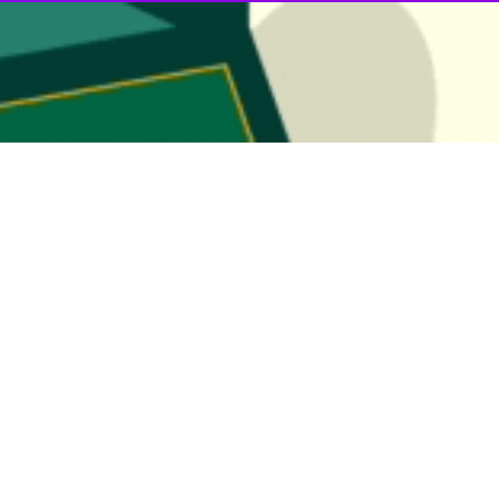
ی و اقتدار امت اسلامی و دفاع از فلسطین مظلوم» به عنوان شعار حج آینده ا
هنگی بعثه مقام معظم رهبری و سازمان حج و زیارت در سال ۱۴۰۲ امروز- ۲۷ فروردین ماه- به ریاست حجت‌الاسلام والمسلم
ور حج و زیارت و سرپرست حجاج ایرانی تشکیل شد.
د تن از مدیران سازمان حج و زیارت و بعثه مقام معظم رهبری شرکت داش
 و اعلام شد.
دراین باره گفت: پس از بررسی‌های کارشناسی و با توجه به محورها و توصیه
ی صورت گرفته شعار حج ۱۴۰۳ انتخاب شده است.
 مهم جهان اسلام و امت اسلامی و مردم مظلوم فلسطین و حمایت از مبارزا
فته شده چرا که ظلم و ستمی که امروز توسط رژیم اشغالگر فلسطین اتفاق افت
رت گرفته در حوزه اجرایی حج پیش رو و برنامه ریزی های صورت گرفته در 