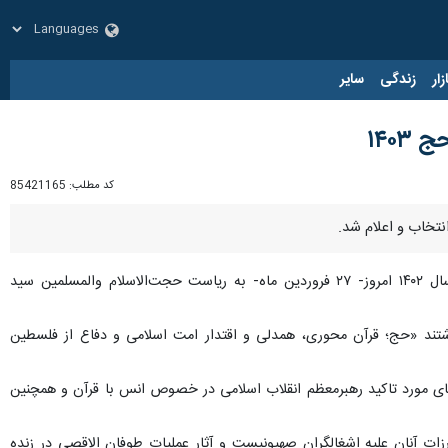
زار
زندگی
سایر
۱۴۰
کد مطلب:
85421165