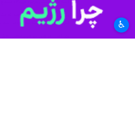
♿︎
سنندج- ایرنا- آخرین نشست خبری اس
حضور اسماعیل زارعی کوشا در کابینه د
به گزارش خبرنگار
ایرنا
، سالن پیامبر اعظ
پارسال است را بسنجند و به مردم بگوی
سوالات از لزوم نوسازی مدیریتی آغاز ش
خواهد داشت.
اسماعیل زارعی کوشا در پاسخ به سوال د
بروزرسانی طرحشان هستند و حتما پیگیر