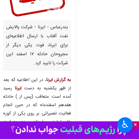
بندرعباس - ایرنا - شرکت پالایش
نفت آفتاب با ارسال اطلاعیه‌ای
برای ایرنا، فوت یکی دیگر از
مجروحان حادثه ۱۷ اسفند این
شرکت را تایید کرد.
به گزارش ایرنا
، در این اطلاعیه که بعد
از ظهر یکشنبه به دست
ایرنا
رسید
آمده است: متعاقب (پس از ) حادثه
هفدهم اسفندماه که در حین انجام
فعالیت تعمیراتی بر روی یکی از کوره
های تولیدی رخ داد و منجر به فوت
♿︎
×
یک نفر و مصدومیت سه نفر از کارکنان
متعهد این شرکت شده بود متاسفانه