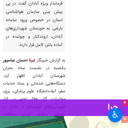
فرماندار ویژه آبادان گفت: در پی
پیش بینی سازمان هواشناسی
استان در خصوص ورود سامانه
بارشی به خوزستان شهرداری‌های
آبادان، اروندکنار و چوئبده در
آماده باش کامل قرار دارند.
به گزارش خبرنگار
ایرنا
احسان عباسپور
یکشنبه در نشست ستاد بحران
شهرستان آبادان اظهار کرد:
دستگاه‌هایی خدماتی و ستاد خدمات
سفر، آبفا،دانشگاه علوم پزشکی، برق،
مخابرات، گاز، هلال احمر در کنار
×
شهرداری‌های شهرستان با تعامل در
♿︎
راستای برطرف کردن مشکلات
×
احتمالی پس از بارندگی اهتمام جدی