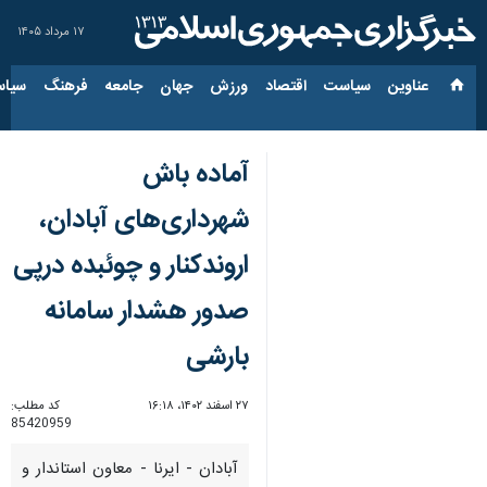
۱۷ مرداد ۱۴۰۵
عناوین‌
سیاست
اقتصاد
ورزش
جهان
جامعه
فرهنگ
سیاس
آماده باش
شهرداری‌های آبادان،
اروندکنار و چوئبده درپی
صدور هشدار سامانه
بارشی
۲۷ اسفند ۱۴۰۲، ۱۶:۱۸
کد مطلب:
85420959
آبادان - ایرنا - معاون استاندار و