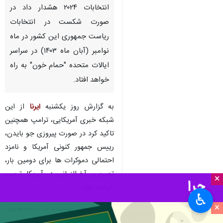
تهران-ایرنا- تارنمای «ان‌بی‌سی
نیوز» نوشت: دونالد ترامپ
رئیس‌جمهوری سابق آمریکا و
نامزد احتمالی جمهوری‌خواهان در
انتخابات ۲۰۲۴ هشدار داد در
صورت شکست در انتخابات
ریاست جمهوری این کشور در ماه
نوامبر (آبان ماه ۱۴۰۳) در سراسر
ایالات متحده "حمام خون" به راه
خواهد افتاد.
به گزارش روز یکشنبه
ایرنا
از این
×
شبکه خبری آمریکایی، ‌ترامپ همچنین
♿︎
تاکید کرد در صورت پیروزی جو بایدن،
×
‌رییس جمهور کنونی آمریکا و نامزد