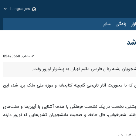
زار
زندگی
سایر
 شد
کد مطلب:
85420668