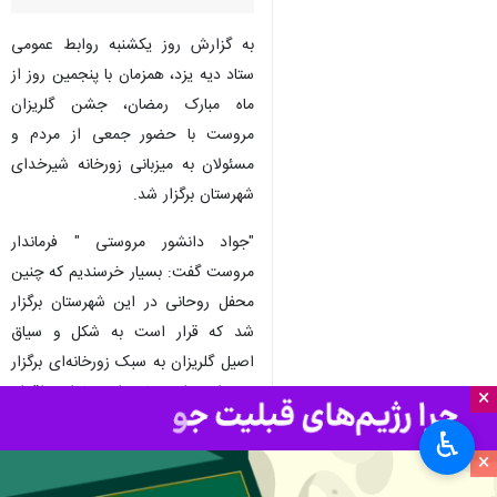
یزد- ایرنا- مردم نیکوکار شهرستان
مروست یزد سه میلیارد ریال برای
آزادی زندانیان غیرعمد کمک
کردند.
به گزارش روز یکشنبه روابط عمومی
ستاد دیه یزد، همزمان با پنجمین روز از
ماه مبارک رمضان، جشن گلریزان
مروست با حضور جمعی از مردم و
مسئولان به میزبانی زورخانه شیرخدای
شهرستان برگزار شد.
×
"جواد دانشور مروستی " فرماندار
♿︎
مروست گفت: بسیار خرسندیم که چنین
×
محفل روحانی در این شهرستان برگزار