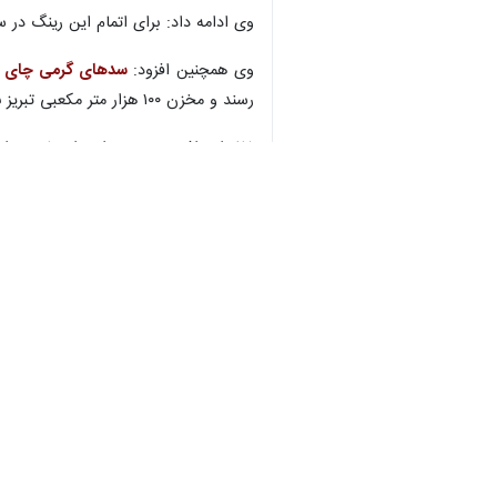
وی ادامه داد: برای اتمام این رینگ در س
وی همچنین افزود:
سدهای گرمی چای
ک
رسند و مخزن ۱۰۰ هزار متر مکعبی تبریز نیز که آماده افتتاح است سال آینده بهره برداری می شود.
غفارزاده افزود: بهره برداری از هفت هزار و ۵۰۰ هکتار از شبکه پایاب سدها نیز برای سال آینده برنامه ریزی شده که اتفاق مهمی در کشاورزی و افزایش 
استان‌ها
آذربایجان شرقی
۴ نفر
برچسب‌ها
سد
آذربایجان شرقی
تبریز
سد ارس
سد بوکان
شرکت آب منطقه ای