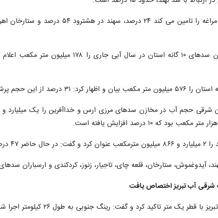
ند، آیدوغموش، ستارخان، قلعه چای، تاجیار، زنوز، کردکندی و ارسباران سدهای
گ شرقی آب تبریز اختصاص یافت
 گفت: رینگ جنوبی به طول ۲۶ کیلومتر اجرا شده و برای اجرای رینگ شرقی هشت هزار میلیارد ریال اختصاص یافت.