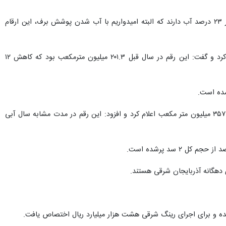
وی ادامه داد: سد علویان که آب شرب مراغه را تامین می کند ۲۴ درصد، سهند در هشترود ۵۴ درصد و ستارخان اهر ۲۳ درصد آب دارند که البته امیدواریم با آب شدن پوشش برف، این ارقام
غفارزاده حجم آب های موجود در مخازن سدهای ۱۰ گانه استان در سال آبی جاری را ۱۷۸ میلیون متر مکعب اعلام کرد و گفت: این رقم در سال قبل ۲۰۱.۳ میلیون مترمکعب بود که کاهش ۱۲
مدیرعامل شرکت آب منطقه ای آذربایجان شرقی حجم آب در مخازن سدهای مرزی ارس و خداآفرین را یک میلیارد و ۳۵۷ میلیون متر مکعب اعلام کرد و افزود: این رقم در مدت مشابه سال آبی
 دهگانه آذربایجان شرقی هستند.