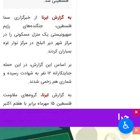
فلسطینی شد.
به گزارش ایرنا
از خبرگزاری سما
فلسطین، جنگنده‌های رژیم
صهیونیستی یک منزل مسکونی را در
مرکز شهر دیر البلح در مرکز نوار غزه
بمباران کردند.
بر اساس این گزارش، در این حمله
جنایتکارانه ۱۲ نفر به شهادت رسیده و
شماری هم زخمی شدند.
به گزارش
ایرنا
، گروه‌های مقاومت
فلسطین ۱۵ مهرماه برابر با هفتم اکتبر
×
۲۰۲۳، عملیات غافلگیرکننده‌ای با نام
«طوفان الاقصی» را از غزه (جنوب
♿︎
فلسطین) علیه مواضع رژیم اسرائیل
×
آغاز کردند که سرانجام پس از ۴۵ روز