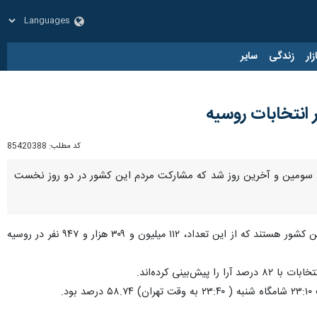
زار
زندگی
سایر
کد مطلب:
85420388