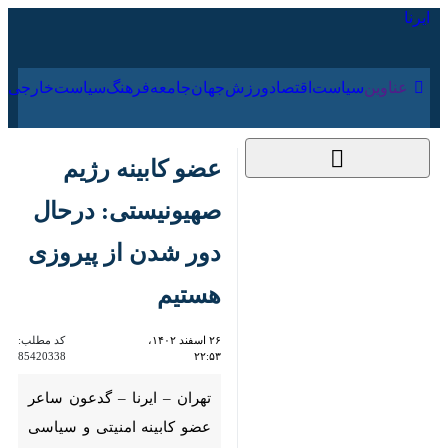
۱۸ مرداد ۱۴۰۵
عناوین‌
سیاست
اقتصاد
ورزش
جهان
جامعه
فرهنگ
عضو کابینه رژیم
صهیونیستی: درحال
دور شدن از پیروزی
هستیم
۲۶ اسفند ۱۴۰۲،
کد مطلب:
85420338
۲۲:۵۳
تهران – ایرنا – گدعون ساعر
عضو کابینه امنیتی و سیاسی