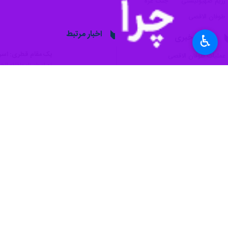
رژیم صهیونیستی
جنگ غزه
طوفان الاقصی
اخبار مرتبط
پروندهٔ خبری
♿︎
یک مقام قطری: اسرا
عملیات طوفان الاقصی
تهران-ایرنا- «لؤلؤه ا
اردن حمله رژیم صهیو
تهران- ایرنا- وزارت خا
نظر شما