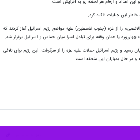
اطر این جنایات تاکید کرد.
۲، عملیات غافلگیرکننده‌ای با نام «طوفان الاقصی» را از غزه (جنوب فلسطین) علیه مواضع رژیم اسرائیل آغاز کردند که
نجام صبح جمعه ۱۰ آذر برابر با اول دسامبر ۲۰۲۳، آتش‌بس موقت به پایان رسید و رژیم اسرائیل حملات علیه غزه را از سرگرفت. این رژیم برای تلافی
 و در حال بمباران این منطقه است.