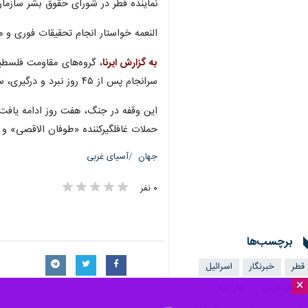
نماینده قطر در شورای حقوق بشر سازمان ملل افزود: رژیم اشغالگر اسرائیل همچن
النعمه خواستار انجام تحقیقات فوری و 
به گزارش ایرنا
سرانجام پس از ۴۵ روز نبرد و درگیری، سوم آذرماه ۱۴۰۲ برابر با ۲۴ نوامبر ۲۰۲۳، میان اسرائیل و حماس آتش‌بس موقت چهارروزه یا همان وقفه برای تبادل اسرا میان حماس و اسرائیل برقرار شد.
حملات غافلگیرکننده «طوفان الاقصی» و 
جهان
آسیای غربی
۰ نفر
برچسب‌ها
قطر
خبرنگار
اسرائیل
×
آسیای غربی
نوار غزه