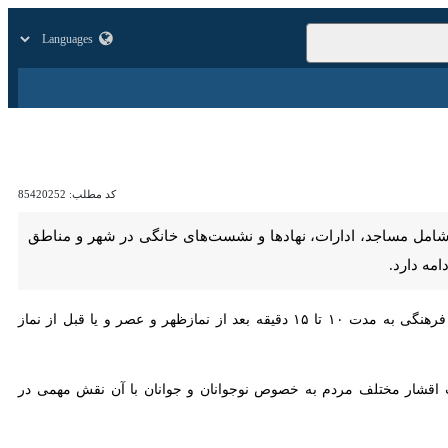
زار
زندگی
سایر
کد مطلب:
85420252