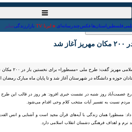
ت‌خارجی
علمی
فلسطین
استان‌ها
عکس
چندرسانه‌ای
ایرنا TV
با