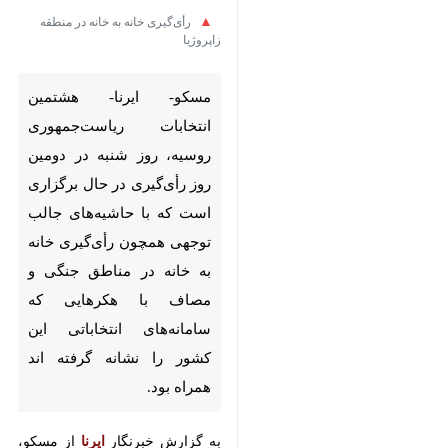
مسکو- ایرنا- هشتمین انتخابات
ریاست‌جمهوری روسیه، روز
شنبه در دومین روز رأی‌گیری در
حال برگزاری است که با
حاشیه‌های جالب توجهی همچون
رأی‌گیری خانه به خانه در مناطق
جنگی و مصاف با هکرهایی که
سامانه‌های انتخاباتی این کشور
را نشانه گرفته اند همراه بود.
به گزارش خبرنگار
ایرنا
از مسکو،‌
میزان مشارکت رای دهندگان برای
انتخابات ریاست جمهوری در کل
♿︎
×
فدراسیون روسیه تا ساعت ۱۶:۱۳
روز شنبه به وقت مسکو (۱۶:۴۳ به