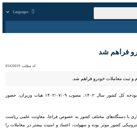
زار
زندگی
سایر
راهم شد
کد مطلب:
85420019