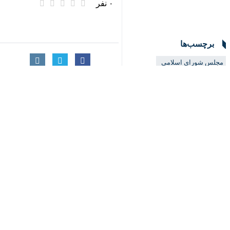
♿︎
تهران- ایرنا- رئیس مرکز توسعه تجارت
×
به گزارش ایرنا
الکترونیکی در انجام معاملات و نقل و ان
«امین کلاهدوزان» رئیس مرکز توسعه ت
جمهوری و معاونت راهبردی قوه قضاییه 
مردم به ارمغان خواهد آورد.
وی در این جلسه، افزود: امکان حضور 
شود.
کلاهدوزان با اشاره به مهم‌ترین ویژگی