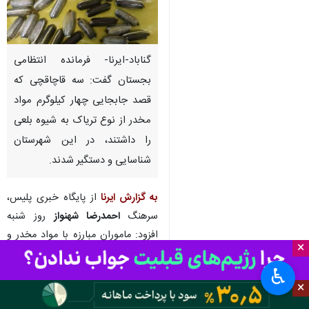
گناباد-ایرنا- فرمانده انتظامی
بجستان گفت: سه قاچاقچی که
قصد جابجایی چهار کیلوگرم مواد
مخدر از نوع تریاک به شیوه بلعی
را داشتند، در این شهرستان
شناسایی و دستگیر شدند.
به گزارش ایرنا
از پایگاه خبری پلیس،
سرهنگ
احمدرضا شهنواز
روز شنبه
افزود: ماموران مبارزه با مواد مخدر و
×
ایست و بازرسی شهید عبدالهی
♿︎
بجستان هنگام کنترل محورهای
×
مواصلاتی به یک خودرو مظنون و