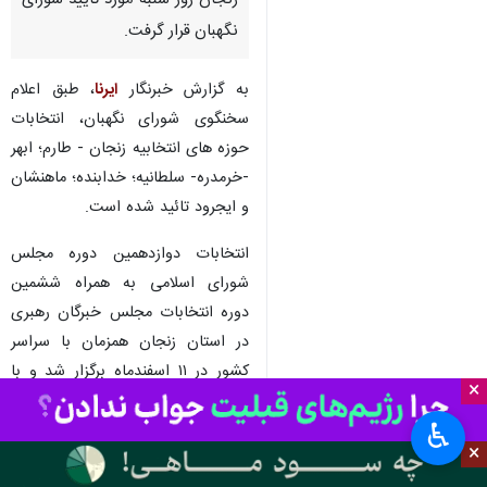
زنجان روز شنبه مورد تأیید شورای
نگهبان قرار گرفت.
به گزارش خبرنگار
ایرنا
، طبق اعلام
سخنگوی شورای نگهبان، انتخابات
حوزه های انتخابیه زنجان - طارم؛ ابهر
-خرمدره- سلطانیه؛ خدابنده؛ ماهنشان
و ایجرود تائید شده است.
انتخابات دوازدهمین دوره مجلس
شورای اسلامی به همراه ششمین
دوره انتخابات مجلس خبرگان رهبری
در استان زنجان همزمان با سراسر
کشور در ۱۱ اسفندماه برگزار شد و با
×
مشارکت بیش از ۴۸ درصدی مردم
♿︎
استان در این رویداد مهم سیاسی و
×
اجتماعی حماسه ای دیگر رقم خورد.