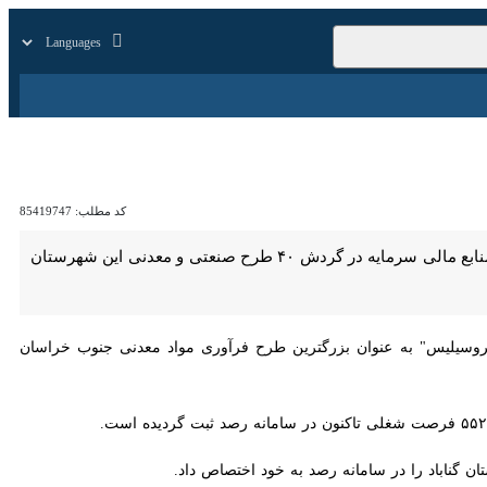
زار
زندگی
سایر
کد مطلب:
85419747
گناباد-ایرنا- رییس اداره صنعت، معدن و تجارت گناباد گفت: ۲ هزار و ۱۶۰ میلیارد ریال تسهیلات برای تامین منابع مالی سرمایه در گردش ۴۰ طرح صنعتی و معدنی این شهرستان از ابتدای
س" به عنوان بزرگترین طرح فرآوری مواد معدنی جنوب خراسان رضوی و هزار و
گناباد را در سامانه رصد به خود اختصاص داد.