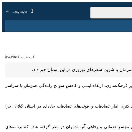
زار
زندگی
سایر
کد مطلب:
85419604