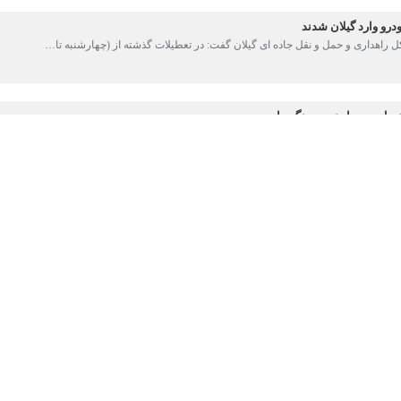
و نقل جاده‌ای گیلان از آغاز اجرای پویش نوروزی «چشم - به - راهیم» همزمان
 با خبرنگار
ایرنا
اظهار کرد: پویش یادشده از فردا 
یدن سال نو و آغاز سفرهای نوروزی، با هدف ایمنی سفر و کاهش حداکثری آمار
یلان بیان کرد: ایستگاه پویش چشم به راهیم در آزاد راه رشت - قزوین مجتم
شی کودکان و اهداء جوایز برگزار می‌شود.
ای نوروزی برای استفاده‌کنندگان از خودروهای شخصی و حمل و نقل عمومی 
سداشت ارزش‌های دینی و مذهبی در طول سفر، ارتقاء دانش عمومی جامعه د
ز مهمترین اهداف این پویش است.