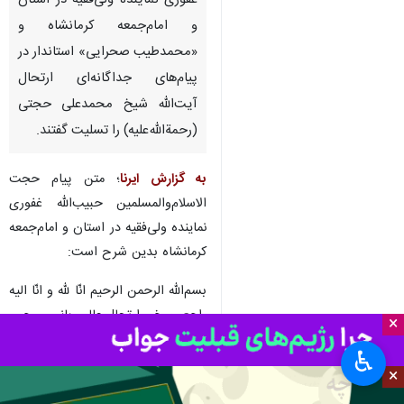
کرمانشاه - ایرنا- حجت
الاسلام‌والمسلمین حبیب‌الله
غفوری نماینده ولی‌فقیه در استان
و امام‌جمعه کرمانشاه و
«محمدطیب صحرایی» استاندار در
پیام‌های جداگانه‌ای ارتحال
آیت‌الله شیخ محمدعلی حجتی
(رحمة‌الله‌علیه) را تسلیت گفتند.
×
♿︎
به گزارش ایرنا
؛ متن پیام حجت
×
الاسلام‌والمسلمین حبیب‌الله غفوری