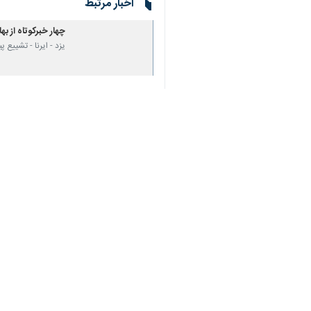
برچسب‌ها
یزد
شهدا
قرآن کریم
♿︎
×
اخبار مرتبط
چهار خبرکوتاه از بهابا
یزد - ایرنا - تشییع پی
بزرگداشت شهید مداف
یزد- ایرنا - مراسم 
برگزاری مراسم استقبا