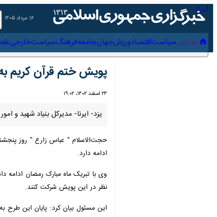
۱۶ مرداد ۱۴۰۵
عناوین‌
سیاست
اقتصاد
ورزش
جهان
جامعه
فرهنگ
سیاس
پویش ختم قرآن کریم به ن
۲۴ اسفند ۱۴۰۲، ۱۹:۰۲
یزد- ایرنا- مدیرکل بنیاد شهید و امور
حجت‌الاسلام " عباس زارع " روز پنجشنبه
ادامه دارد.
وی با تبریک ماه مبارک رمضان ادامه داد: 
در این پویش شرکت کنند.
بیشتر بخوانید