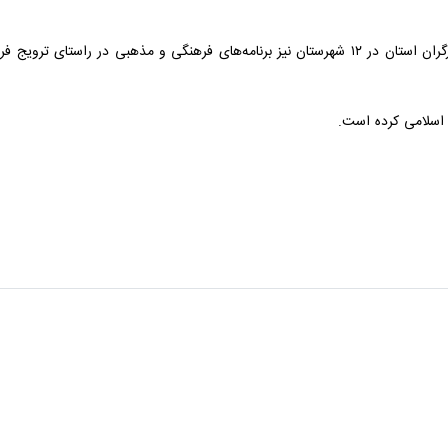
ن یزد
 از طریق فضای مجازی برگزار شد
منام در یزد
 حرم
این مسئول بیان کرد: پایان این طرح به ۳۰ نفر از شرکت کنندگان در این پویش به قید قرعه هدای
زارع گفت: توسط بنیاد شهید و امورایثارگران استان در ۱۲ شهرستان نیز برنامه‌های فره
اسلامی کرده است.