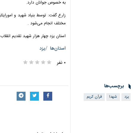
چهار خبرکوتاه از بهاباد و مرکز استا
بزرگداشت شهید مدافع سلامت یزد
برگزاری مراسم استقبال از شهدای گ
يادواره 400 شهيد اصناف استان يزد آغاز شد
استان یزد میزبان دو شهید مدافع
خصوص جوانان دارد.
مختلف انجام می‌شود .
استان یزد چهار هزار شهید تقدیم انقلاب 
استان‌ها
یزد
۰ نفر