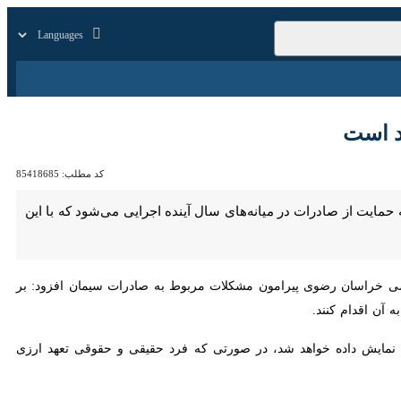
زار
زندگی
سایر
ت
کد مطلب:
85418685