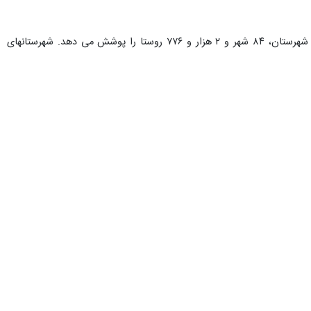
شرکت توزیع نیروی برق خراسان رضوی ۴۲ هزار کیلومتر شبکه و یک میلیون و ۴۴۳ هزار و ۳۷۷ مشترک دارد که ۳۲ شهرستان، ۸۴ شهر و ۲ هزار و ۷۷۶ روستا را پوشش می دهد. شهرستانهای
میترا عبدالهی