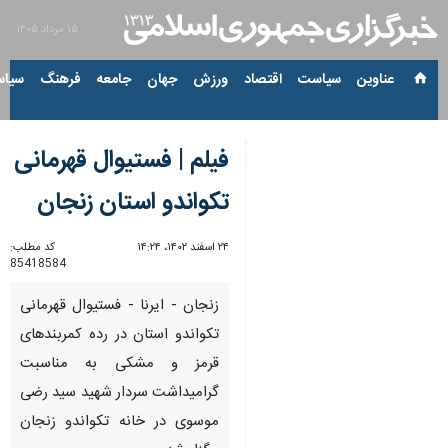
۱۵ مرداد ۱۴۰۵
عناوین‌
سیاست
اقتصاد
ورزش
جهان
جامعه
فرهنگ
سیاس
فیلم | فستیوال قهرمانی
تکواندو استان زنجان
۲۴ اسفند ۱۴۰۲، ۱۴:۲۴
کد مطلب:
85418584
زنجان - ایرنا - فستیوال قهرمانی
تکواندو استان در رده کمربندهای
قرمز و مشکی به مناسبت
گرامیداشت سردار شهید سید رضی
موسوی در خانه تکواندو زنجان