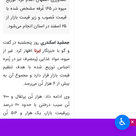
کشاورزی اصفهان اعلام کرد: توزیع
میوه در ۱۶۵ غُرفه مشخص شده با
قیمت مُصوب و زیر قیمت بازار از
۲۵ اسفند در استان انجام می‎‌شود.
جمشید اسکندری
روز پنجشنبه در گفت
و گو با خبرنگار
ایرنا
اظهار کرد: غیر از
میوه، مواد غذایی پُرمصرف نیز در زُمره
اجناس توزیع شده با هدف تنظیم
قیمت بازار قرار دارد و مجموع آن به
بیش از ۶ هزار تُن می‌رسد.
وی ادامه داد: هزار تُن پرتقال و ۷۰۰
تُن سیب درختی با حدود ۲۰ درصد
زیرقیمت بازار، یک هزار و ۵۱۶ تُن
♿︎
×
برنج هندی با قیمت هر کیلوگرم۳۵۰
هزار ریال و یک هزار و ۸۸۰ تُن شکر