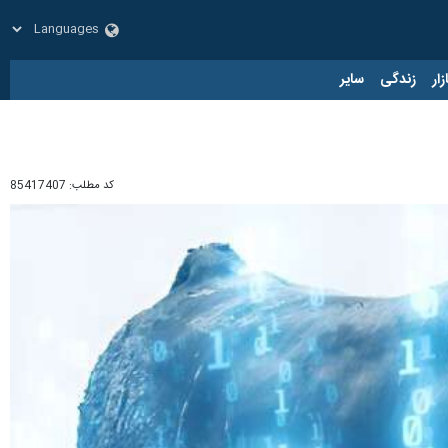
زار
زندگی
سایر
کد مطلب:
85417407