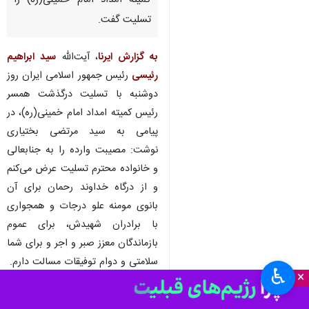
کمیته امداد امام خمینی(ره) را
تسلیت گفت.
به گزارش ایرنا
، آیت‌الله
سید ابراهیم
رئیسی
رئیس جمهور اسلامی ایران روز
دوشنبه با تسلیت درگذشت همسر
رئیس کمیته امداد امام خمینی(ره)، در
پیامی به سید مرتضی بختیاری
نوشت: مصیبت وارده را به جنابعالی
و خانواده محترم تسلیت عرض می‌کنم
و از درگاه خداوند رحمان برای آن
بانوی مومنه علو درجات و همجواری
با برادران شهیدش، برای عموم
بازماندگان معزز صبر و اجر و برای شما
سلامتی و دوام توفیقات مسالت دارم.
♿︎
×
سیاست
دولت