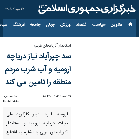
۱۷ مرداد ۱۴۰۵
عناوین‌
سیاست
اقتصاد
ورزش
جهان
جامعه
فرهنگ
سیاس
استاندار آذربایجان غربی:
سد چپرآباد نیاز دریاچه
ارومیه و آب شرب مردم
منطقه را تامین می کند
۲۱ اسفند ۱۴۰۲، ۱۸:۴۹
کد مطلب:
85415665
ارومیه- ایرنا- دبیر کارگروه ملی
نجات دریاچه ارومیه و استاندار
آذربایجان غربی با اشاره به افتتاح