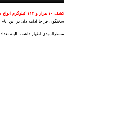
♿︎
سال را نسبت به سال قبل شاهد بودیم
×
به گزارش خبرنگار
ایرنا
بخش‌های مراقبت ویژه در بیمارستان‌ها
منتظرالمهدی افزود: بیش از ۷۰ درصد مصدومان زیر ۱۸ سال سن دارند بنابراین نوجوانان و جوانان باید هوشیار باشند که خطر جدی است و ما نگران سلامت شما هستیم.