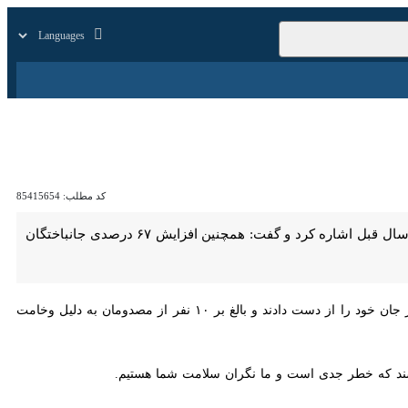
زار
زندگی
سایر
کد مطلب:
85415654