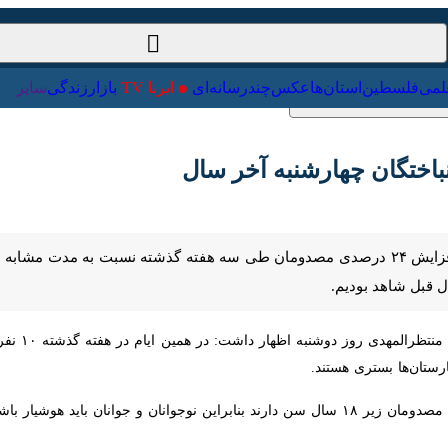
ت‌خارجی
علمی
فلسطین
استان‌ها
عکس
چندرسانه‌ای
ایرنا TV
با