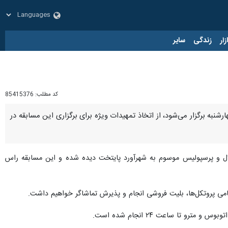
زار
زندگی
سایر
کد مطلب:
85415376