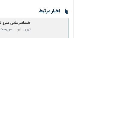
♿︎
کمیسیون ورزشی استان خبر داد.
×
سیدکمال سادات
روز دوشنبه در گفت وگو
ساعت ۲۰ در ورزشگاه آزادی برگزار می‌شود.
وی در مورد ظرفیت پذیرش تماشاگران شهرآورد ۱۰۳ هم گفت: در این زمینه هر چقدر ظرفیت ورزشگاه باشد با رعایت تمامی پروتکل‌ها، بلیت فروشی انجام و 
سادات افزود: به منظور رفاه حال تماشگران 
وی در مورد تمهیدات ترافیکی این مساب
عبور و مرور کمک می‌کنند.
سادات اضافه کرد: همچنین تمامی ظرفیت