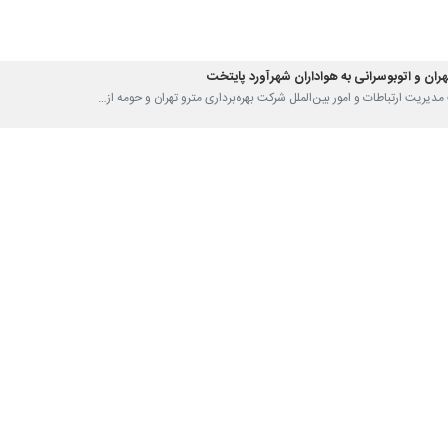
تهران بز
 با خبرنگار
ایرنا
اضافه کرد: تمهیدات لازم برای دیدار تیم های فوتبال است
پذیرش تماشاگر خواهیم داشت.
این مسابقه حساس و پرطرفدار پایتخت هماهنگی لازم برای سرویس دهی اتوبوس و مترو 
قه هم گفت: ماموران پلیس راهور در این زمینه به صورت فعال در مبادی منت
 پارکینگ‌های ورزشگاه آزادی برای خودروهای تماشاگران اختصاص یافته است