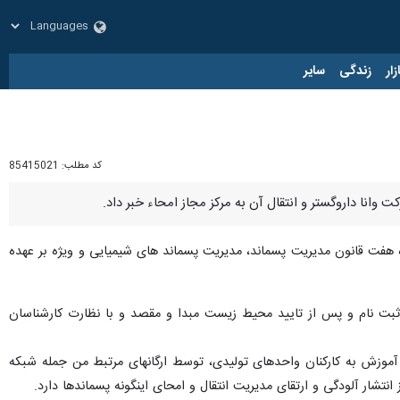
زار
زندگی
سایر
کد مطلب:
85415021