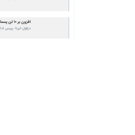
♿︎
×
شهریار - ایرنا - سرپرست اداره حفاظت
به گزارش ایرنا
از روابط عمومی حفاظت 
تولید کنندگان این پسماندها بوده واین
وی افزود: به منظور انتقال این پسمان
محیط زیست و مطابق با ضوابط و دستورال
این مسئول به لزوم تفکیک پسماندهای دا
بهداشت و درمان و سازمان مدیریت پسمان
به شهرستان های تهران ، قدس و اسلامش