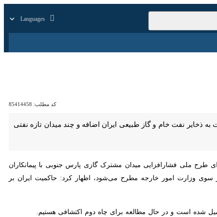
زار
زندگی
سایر
کد مطلب:
85414458