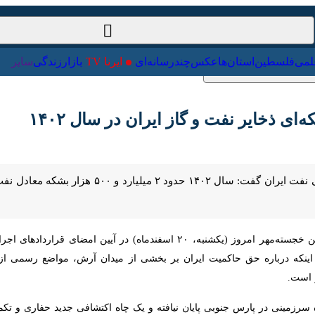
ت‌خارجی
علمی
فلسطین
استان‌ها
عکس
چندرسانه‌ای
ایرنا TV
با