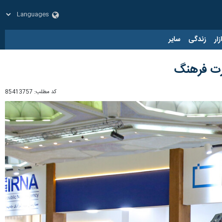
زار
زندگی
سایر
کد مطلب:
85413757