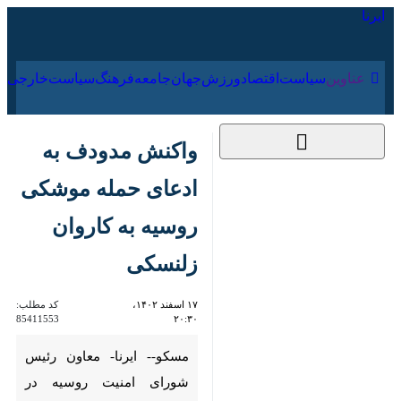
۱۷ مرداد ۱۴۰۵
عناوین‌
سیاست
اقتصاد
ورزش
جهان
جامعه
فرهنگ
سیا
واکنش مدودف به
ادعای حمله موشکی
روسیه به کاروان
زلنسکی
۱۷ اسفند ۱۴۰۲، ۲۰:۳۰
کد مطلب:
85411553
مسکو-- ایرنا- معاون رئیس
شورای امنیت روسیه در واکنش به