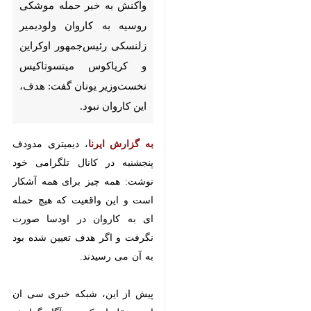
خبر حمله موشکی روسیه به کاروان
ولودیمیر زلنسکی رئیس‌جمهور
اوکراین و کریاکوس میتسوتاکیس
نخست‌وزیر یونان گفت: هدف،
این کاروان نبود.
، دیمیتری مدودف
به گزارش ایرنا
پنجشنبه در کانال تلگرامی خود نوشت:
همه چیز برای همه آشکار است و این
واقعیت که هیچ حمله ای به کاروان
در اودسا صورت نگرفت و اگر هدف
تعیین شده بود به آن می رسیدند.
پیش از این، شبکه خبری سی ان ان
به نقل از یک منبع آگاه گزارش داد که
موشک روسی که روز چهارشنبه پنج
نفر را در شهر بندری اودسا در دریای