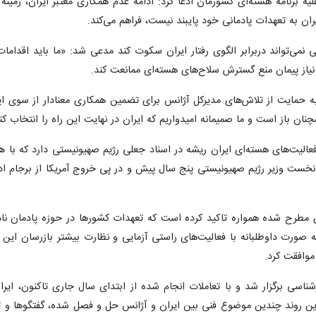
علیه برنامه هسته‌ای کشورمان ادعا کرد: ادامه عدم همکاری معتبر ایران، زمین
ران به تعهدات پادمانی خود پایبند نیست، فراهم می‌کند.
لی نمی‌تواند دربرابر الگوی رفتار ایران سکوت کند مدعی شد: «ما باید اقدام
 نیاز پیمان منع گسترش سلاح‌های هسته‌ای ممانعت کند.
ا به حمایت از تلاش‌های مدیرکل آژانس برای تضمین همکاری معنادار از سوی ای
نان باز است و ما صمیمانه امیدواریم که ایران در نهایت این راه را انتخاب کن
عالیت‌های هسته‌ای ایران ریشه در اسناد جعلی رژیم صهیونیستی دارد که با هد
اهو نخست وزیر رژیم صهیونیستی پنج سال پیش و در پی خروج آمریکا از برجام اد
 مطرح شده همواره تاکید کرده است که تعهدات کشورها در حوزه پادمان نا
ه صورت داوطلبانه با فعالیت‌های راستی آزمایی و نظارت بیشتر بازرسان این
موافقت کرد.
اسی برگزار شد و با تعاملات انجام شده از ابتدای سال جاری تاکنون، ایران
ه‌اند. در نتیجه این روند چندین موضوع فنی بین ایران و آژانس حل و فصل شده، گفت