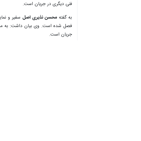
فنی دیگری در جریان است.
به گفته
محسن نذیری اصل
سفیر و نمای
♿︎
فصل شده است. وی بیان داشت: به منظ
جریان است.
×
جهان
دفتر لندن
۰ نفر
برچسب‌ها
برجام
شورای حکام
ایالات متحده آمریکا
آژانس بین المللی انرژی اتمی
نظر شما