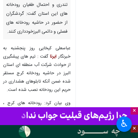
تندری و احتمال طغیان رودخانه
های این استان گفت: گردشگران
از حضور در حاشیه رودخانه های
فصلی و دائمی البرزخودداری کنند.
عباسعلی کیخایی روز پنجشنبه به
خبرنگار
ایرنا
گفت : تیم های پیشگیری
از حوادث شرکت آب منطقه ای استان
البرز در حاشیه رودخانه کرج مستقر
شده ضمن آنکه تابلوهای هشداری در
حریم این رودخانه نصب شده است.
وی بیان کرد: رودخانه های کرج ،
×
برغان ، کردان و طالقان بیشترین خطر
آبگرفتگی و طغیان را دارند که
♿︎
×
گردشگران طی ۲ روز آینده به این
منابع آبی نزدیک نشوند.