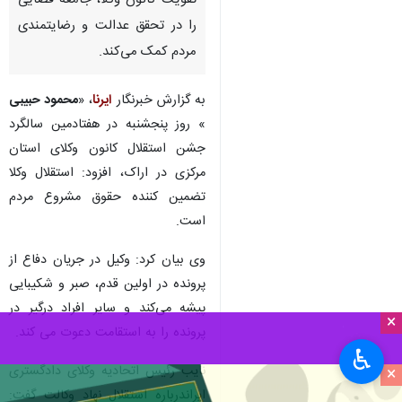
تقویت کانون وکلا، جامعه قضایی
را در تحقق عدالت و رضایتمندی
مردم کمک می‌کند.
به گزارش خبرنگار
ایرنا
، «
محمود حبیبی
» روز پنجشنبه در هفتادمین سالگرد
جشن استقلال کانون وکلای استان
مرکزی در اراک، افزود: استقلال وکلا
تضمین کننده حقوق مشروع مردم
است.
وی بیان کرد: وکیل در جریان دفاع از
پرونده در اولین قدم، صبر و شکیبایی
پیشه می‌کند و سایر افراد درگیر در
×
پرونده را به استقامت دعوت می کند.
♿︎
نایب رئیس اتحادیه وکلای دادگستری
×
ایراندرباره استقلال نهاد وکالت گفت: