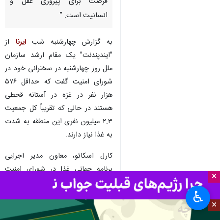
فرصت برای پیروزی عقل و
انسانیت است. ”
به گزارش چهارشنبه شب
ایرنا
از
"ایندپندنت" یک مقام ارشد سازمان
ملل روز چهارشنبه در سخنرانی خود در
شورای امنیت گفت که حداقل ۵۷۶
هزار نفر در غزه در آستانه قحطی
هستند در حالی که تقریباً کل جمعیت
۲.۳ میلیون نفری این منطقه به شدت
به غذا نیاز دارند.
کارل اسکائو، معاون مدیر اجرایی
برنامه جهانی غذا در شورای امنیت
×
هشدار داد: "اگر وضعیت تغییر نکند،
♿︎
قحطی قریب الوقوع است."
×
وی با ترسیم تصویری بحرانی از غزه