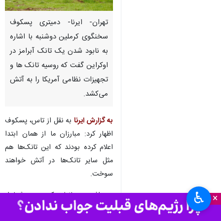
تهران- ایرنا- دمیتری پسکوف
سخنگوی کرملین دوشنبه با اشاره
به نابود شدن یک تانک آبرامز در
اوکراین گفت که روسیه تانک‌ ها و
تجهیزات نظامی آمریکا را به آتش
می‌کشد.
به گزارش ایرنا
به نقل از تاس، پسکوف
اظهار کرد: مبارزان ما از همان ابتدا
اعلام کرده بودند که این تانک‌ها هم
مثل سایر تانک‌ها در آتش خواهند
سوخت.
♿︎
وی افزود: همانطور که من و شما از
×
گزارش‌های روزانه وزارت دفاع روسیه