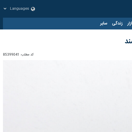
زار
زندگی
سایر
ند
کد مطلب:
85399041