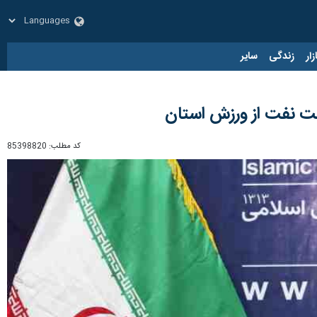
زار
زندگی
سایر
کد مطلب:
85398820