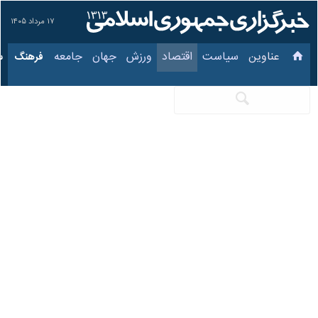
۱۷ مرداد ۱۴۰۵
عناوین‌
سیاست
اقتصاد
ورزش
جهان
جامعه
فرهنگ
کیفیت نهاده‌های دام و
طیور و فرآورده‌های
پروتئینی بر اساس
استاندارد کنترل
می‌شود
۷ اسفند ۱۴۰۲، ۱۵:۱۰
کد مطلب:
85398736
تهران- ایرنا- مدیرعامل شرکت