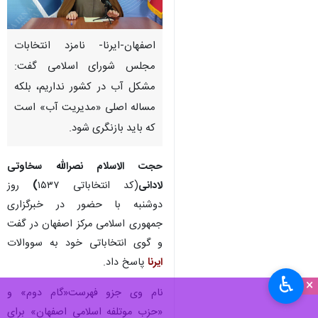
اصفهان-ایرنا- نامزد انتخابات
مجلس شورای اسلامی گفت:
مشکل آب در کشور نداریم، بلکه
مساله اصلی «مدیریت آب» است
که باید بازنگری شود.
حجت الاسلام نصرالله سخاوتی
لادانی
(کد انتخاباتی ۱۵۳۷
)
روز
دوشنبه با حضور در خبرگزاری
جمهوری اسلامی مرکز اصفهان در گفت
و گوی انتخاباتی خود به سووالات
ایرنا
پاسخ داد.
♿︎
×
نام وی جزو فهرست«گام دوم» و
«حزب موتلفه اسلامی اصفهان» برای