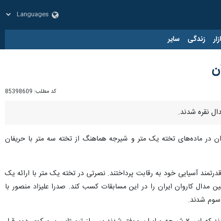
زار
زندگی
سایر
کد مطلب:
85398609